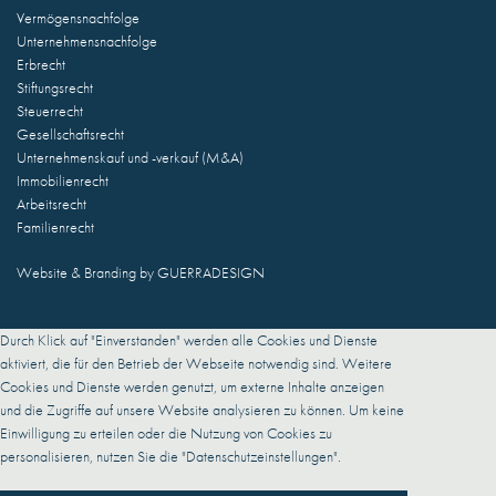
Vermögensnachfolge
Unternehmensnachfolge
Erbrecht
Stiftungsrecht
Steuerrecht
Gesellschaftsrecht
Unternehmenskauf und -verkauf (M&A)
Immobilienrecht
Arbeitsrecht
Familienrecht
Website & Branding by
GUERRADESIGN
Durch Klick auf "Einverstanden" werden alle Cookies und Dienste
aktiviert, die für den Betrieb der Webseite notwendig sind. Weitere
Cookies und Dienste werden genutzt, um externe Inhalte anzeigen
und die Zugriffe auf unsere Website analysieren zu können. Um keine
Einwilligung zu erteilen oder die Nutzung von Cookies zu
personalisieren, nutzen Sie die "Datenschutzeinstellungen".