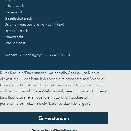
Stiftungsrecht
Steuerrecht
Gesellschaftsrecht
Unternehmenskauf und -verkauf (M&A)
Immobilienrecht
Arbeitsrecht
Familienrecht
Website & Branding by
GUERRADESIGN
Durch Klick auf "Einverstanden" werden alle Cookies und Dienste
aktiviert, die für den Betrieb der Webseite notwendig sind. Weitere
Cookies und Dienste werden genutzt, um externe Inhalte anzeigen
und die Zugriffe auf unsere Website analysieren zu können. Um keine
Einwilligung zu erteilen oder die Nutzung von Cookies zu
personalisieren, nutzen Sie die "Datenschutzeinstellungen".
Einverstanden
Datenschutz-Einstellungen