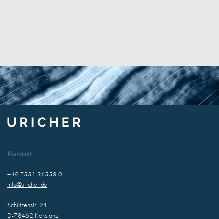
Kontakt
+49 7531 36558 0
info@uricher.de
Schützenstr. 24
D-78462 Konstanz