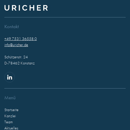
Kontakt
+49 7531 36558 0
info@uricher.de
Schützenstr. 24
D-78462 Konstanz
Menü
Startseite
Kanzlei
Team
Aktuelles