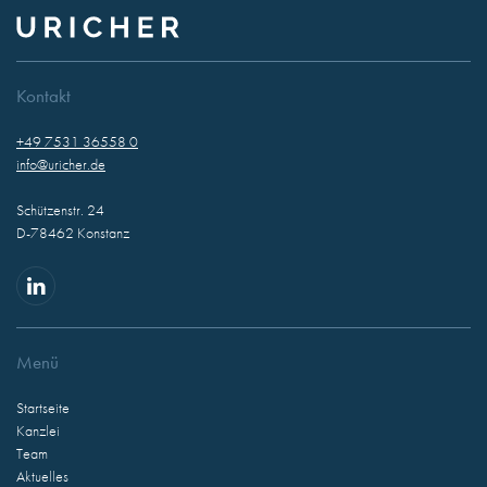
Kontakt
+49 7531 36558 0
info@uricher.de
Schützenstr. 24
D-78462 Konstanz
Menü
Startseite
Kanzlei
Team
Aktuelles